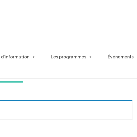
 d'information
Les programmes
É
vénements
duction